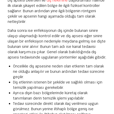
Diş apsesi belirtileri ile
diş hekimine
başvurulması halinde
ilk olarak şikayet edilen bölge ile ilgili fiziksel kontroller
sağlanır. Bunun ardından yine ilgili bölgenin röntgeni
çekilir ve apsenin hangi aşamada olduğu tam olarak
netleştirilir.
Daha sonra ise enfeksiyonun diş içinde bulunan sinire
ulaşıp ulaşmadığı kontrol edilir ve diş apsesi eğer sinire
ulaşan bir enfeksiyon nedeniyle meydana gelmiş ise dişte
bulunan sinir alınır. Bunun tam adı ise kanal tedavisi
olarak karşımıza çıkar. Genel olarak bakıldığında diş
apsesi tedavisinde uygulanan yöntemler aşağıdaki gibidir;
Öncelikle diş apsesine neden olan etkenin tam olarak
ne olduğu anlaşılır ve bunun ardından tedavi sürecine
geçilir.
Diş etlerinin istenen bir şekilde ve sağlıklı olması için
temizlik yapılması gerekebilir.
Ayrıca dişin bazı bölgelerinde küretaj olarak
tanımlanan derin temizlik işlemi yapılabilir.
Tedavi sürecinde direkt olarak ilaç verilmesi uygun
görülmez. Bunun yerine iltihaplı bölge geniş ise