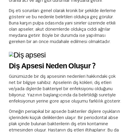
oranla acı ve ağrı gibi durumlar meydana getirir.
Diş eti sorunları genel olarak kronik bir şekilde ilerleme
gösterir ve bu nedenle belirtileri oldukça geç görülür.
Buna karşın pulpa odasında yani sinirler üzerinde etkili
olan apseler, akut dönemlerde oldukça ciddi ağrılar
meydana getirir. Böyle bir durumda ise yapılması
gereken bir an önce müdahale edilmesi olmaktadır.
Diş Apsesi Neden Oluşur ?
Günümüzde bir diş apsesinin nedenleri hakkındaki çok
net bir bilgiye sahibiz: Apselerin diş kökleri, diş etleri
ve/yada dişlerde bakteriyel bir enfeksiyonu olduğunu
biliyoruz. Yazının başlangıcında da belirtildiği suretiyle
enfeksiyonun yerine gore apse oluşumu farklılık gösterir.
Örneğin periapikal bir apsede bakteriler dişlere oyukların
içlerindeki küçük deliklerden ulaşır. Bir periodontal abse
plak içinde bulunan bakterilerin diş etini kontamine
etmesinden oluşur. Hastanın diş etleri iltihaplanır. Bu da