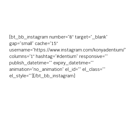
İletişim
[bt_bb_instagram number=”8″ target=”_blank”
gap=”small” cache=”15″
username=”https://www.instagram.com/konyadentium/”
columns=”1″ hashtag=”#dentium” responsive=””
publish_datetime=”” expiry_datetime=””
animation=”no_animation” el_id=”” el_class=””
el_style=””][/bt_bb_instagram]