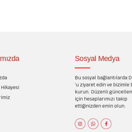
ımızda
Sosyal Medya
zda
Bu sosyal bağlantılarda 
‘u ziyaret edin ve bizimle
Hikayesi
kurun. Düzenli güncelle
rimiz
için hesaplarımızı takip
ettiğinizden emin olun.