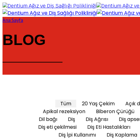
Ana Sayfa
BLOG
Tüm
20 Yaş Çekim
Açık d
Apikal rezeksiyon
Biberon Çürüğü
Dil bağı
Diş
Diş Ağrısı
Diş apse
Diş eti çekilmesi
Diş Eti Hastalıkları
Diş İpi Kullanımı
Diş Kaplama