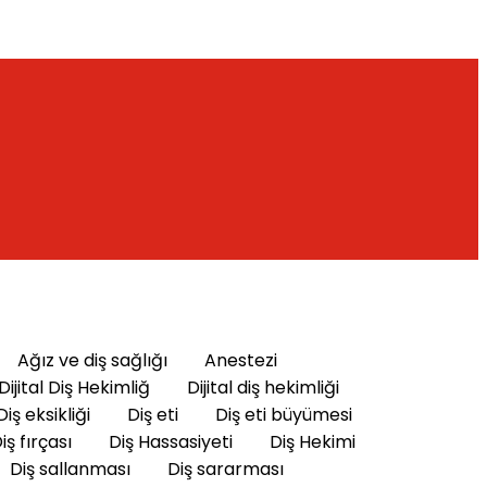
Ağız ve diş sağlığı
Anestezi
Dijital Diş Hekimliğ
Dijital diş hekimliği
Diş eksikliği
Diş eti
Diş eti büyümesi
iş fırçası
Diş Hassasiyeti
Diş Hekimi
Diş sallanması
Diş sararması