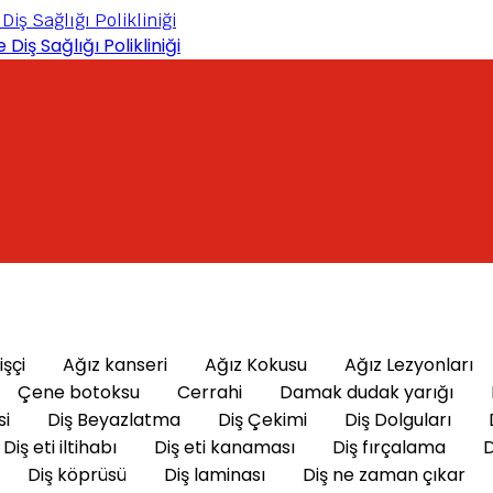
işçi
Ağız kanseri
Ağız Kokusu
Ağız Lezyonları
Çene botoksu
Cerrahi
Damak dudak yarığı
si
Diş Beyazlatma
Diş Çekimi
Diş Dolguları
Diş eti iltihabı
Diş eti kanaması
Diş fırçalama
D
Diş köprüsü
Diş laminası
Diş ne zaman çıkar