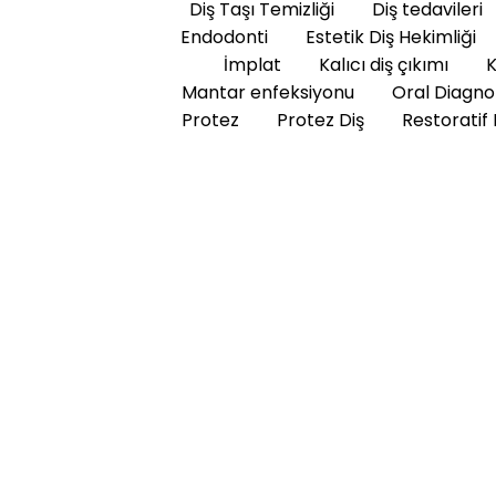
Diş Taşı Temizliği
Diş tedavileri
Endodonti
Estetik Diş Hekimliği
İmplat
Kalıcı diş çıkımı
K
Mantar enfeksiyonu
Oral Diagno
Protez
Protez Diş
Restoratif 
Diş
Diş Dolguları
Geçici Dolgu Nedir, Ne
Geçici Dolgu Nedir, Ne Kadar Dayanır? Geçici Dolgu Nedir? 
tedavi yöntemidir. Bu dolgular, diş hekimleri tarafından ç
dolgular, dişin kalıcı dolgu veya kaplama ile tedavi edilene.