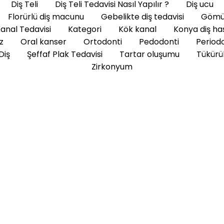
Diş Teli
Diş Teli Tedavisi Nasıl Yapılır ?
Diş ucu
Florürlü diş macunu
Gebelikte diş tedavisi
Gömül
anal Tedavisi
Kategori
Kök kanal
Konya diş ha
z
Oral kanser
Ortodonti
Pedodonti
Periodo
Diş
Şeffaf Plak Tedavisi
Tartar oluşumu
Tükürük
Zirkonyum
 Kadar Dayanır?
Geçici dolgu, diş tedavisi sırasında çürümüş veya hasar görm
ürük temizlendikten sonra dişin şeklini ve fonksiyonunu ger
..