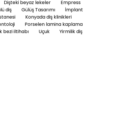
Dişteki beyaz lekeler
Empress
ü diş
Gülüş Tasarımı
İmplant
stanesi
Konyada diş klinikleri
ntoloji
Porselen lamina kaplama
 bezi iltihabı
Uçuk
Yirmilik diş
üş dişlerin geçici olarak onarılması için kullanılan bir
i kazanmasına yardımcı olmak için uygulanır. Geçici