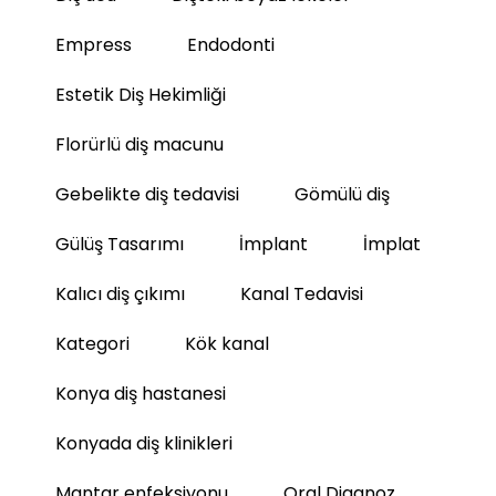
Empress
Endodonti
Estetik Diş Hekimliği
Florürlü diş macunu
Gebelikte diş tedavisi
Gömülü diş
Gülüş Tasarımı
İmplant
İmplat
Kalıcı diş çıkımı
Kanal Tedavisi
Kategori
Kök kanal
Konya diş hastanesi
Konyada diş klinikleri
Mantar enfeksiyonu
Oral Diagnoz