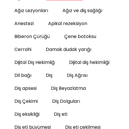
Ağız Lezyonları
Ağız ve diş sağlığı
Anestezi
Apikal rezeksiyon
Biberon Çürüğü
Çene botoksu
Cerrahi
Damak dudak yarığı
Dijital Diş Hekimliğ
Dijital diş hekimliği
Dil bağı
Diş
Diş Ağrısı
Diş apsesi
Diş Beyazlatma
Diş Çekimi
Diş Dolguları
Diş eksikliği
Diş eti
Diş eti büyümesi
Diş eti çekilmesi