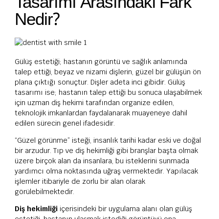
Tasarımı Arasındaki Fark
Nedir?
Gülüş estetiği; hastanın görüntü ve sağlık anlamında
talep ettiği, beyaz ve nizami dişlerin, güzel bir gülüşün ön
plana çıktığı sonuçtur. Dişler adeta inci gibidir. Gülüş
tasarımı ise; hastanın talep ettiği bu sonuca ulaşabilmek
için uzman diş hekimi tarafından organize edilen,
teknolojik imkanlardan faydalanarak muayeneye dahil
edilen sürecin genel ifadesidir.
“Güzel görünme” isteği, insanlık tarihi kadar eski ve doğal
bir arzudur. Tıp ve diş hekimliği gibi branşlar başta olmak
üzere birçok alan da insanlara, bu isteklerini sunmada
yardımcı olma noktasında uğraş vermektedir. Yapılacak
işlemler itibariyle de zorlu bir alan olarak
görülebilmektedir.
Diş hekimliği
içerisindeki bir uygulama alanı olan gülüş
estetiği, hastanın ulaşmak istediği görüntüyü ona