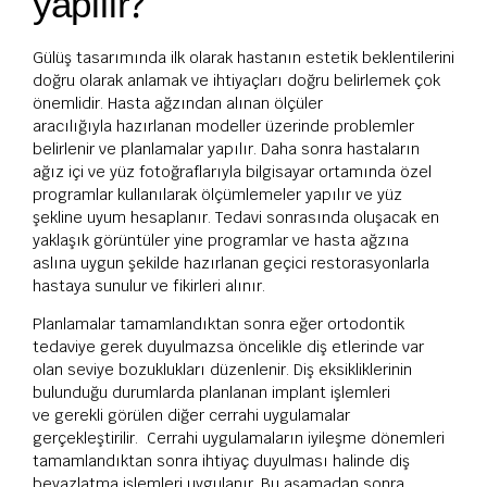
yapılır?
Gülüş tasarımında ilk olarak hastanın estetik beklentilerini
doğru olarak anlamak ve ihtiyaçları doğru belirlemek çok
önemlidir. Hasta ağzından alınan ölçüler
aracılığıyla hazırlanan modeller üzerinde problemler
belirlenir ve planlamalar yapılır. Daha sonra hastaların
ağız içi ve yüz fotoğraflarıyla bilgisayar ortamında özel
programlar kullanılarak ölçümlemeler yapılır ve yüz
şekline uyum hesaplanır. Tedavi sonrasında oluşacak en
yaklaşık görüntüler yine programlar ve hasta ağzına
aslına uygun şekilde hazırlanan geçici restorasyonlarla
hastaya sunulur ve fikirleri alınır.
Planlamalar tamamlandıktan sonra eğer ortodontik
tedaviye gerek duyulmazsa öncelikle diş etlerinde var
olan seviye bozuklukları düzenlenir. Diş eksikliklerinin
bulunduğu durumlarda planlanan implant işlemleri
ve gerekli görülen diğer cerrahi uygulamalar
gerçekleştirilir. Cerrahi uygulamaların iyileşme dönemleri
tamamlandıktan sonra ihtiyaç duyulması halinde diş
beyazlatma işlemleri uygulanır. Bu aşamadan sonra