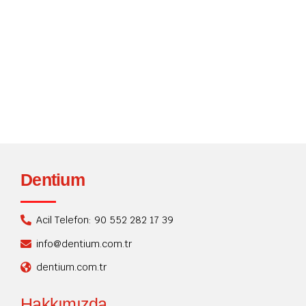
diş sağlığı hizmetlerini en yüksek kalite standartlarında
sunuyoruz. Ağrısız ve rahat bir ortamda, çeşitli diş sağlığı
problemlerinizi çözmeyi amaçlıyoruz. İhtiyacınız olan
her...
Okumaya devam
Dentium
Acil Telefon: 90 552 282 17 39
info@dentium.com.tr
dentium.com.tr
Hakkımızda