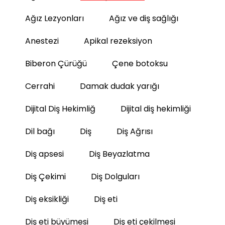
Ağız Lezyonları
Ağız ve diş sağlığı
Anestezi
Apikal rezeksiyon
Biberon Çürüğü
Çene botoksu
Cerrahi
Damak dudak yarığı
Dijital Diş Hekimliğ
Dijital diş hekimliği
Dil bağı
Diş
Diş Ağrısı
Diş apsesi
Diş Beyazlatma
Diş Çekimi
Diş Dolguları
Diş eksikliği
Diş eti
Diş eti büyümesi
Diş eti çekilmesi