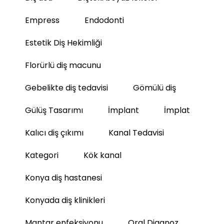
Empress
Endodonti
Estetik Diş Hekimliği
Florürlü diş macunu
Gebelikte diş tedavisi
Gömülü diş
Gülüş Tasarımı
İmplant
İmplat
Kalıcı diş çıkımı
Kanal Tedavisi
Kategori
Kök kanal
Konya diş hastanesi
Konyada diş klinikleri
Mantar enfeksiyonu
Oral Diagnoz