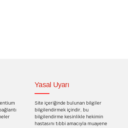
osyal etkileşimlerimizde önemli bir rol oynayan
riz. Neyse ki, modern diş hekimliği teknolojisi
me estetiğini dönüştüren bir tedavi seçeneği...
Okumaya devam
Yasal Uyarı
Dentium
Site içeriğinde bulunan bilgiler
 bağlantı
bilgilendirmek içindir, bu
meler
bilgilendirme kesinlikle hekimin
hastasını tıbbi amacıyla muayene