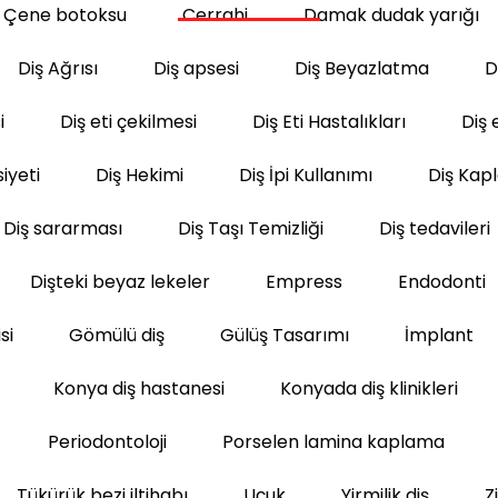
Çene botoksu
Cerrahi
Damak dudak yarığı
Diş Ağrısı
Diş apsesi
Diş Beyazlatma
D
i
Diş eti çekilmesi
Diş Eti Hastalıkları
Diş e
iyeti
Diş Hekimi
Diş İpi Kullanımı
Diş Kap
Diş sararması
Diş Taşı Temizliği
Diş tedavileri
Dişteki beyaz lekeler
Empress
Endodonti
si
Gömülü diş
Gülüş Tasarımı
İmplant
Konya diş hastanesi
Konyada diş klinikleri
Periodontoloji
Porselen lamina kaplama
Tükürük bezi iltihabı
Uçuk
Yirmilik diş
Z