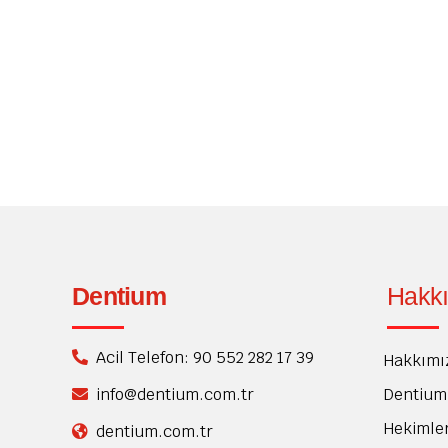
Diş Laminasyonu: Mükemmel Gülüş Estetiği İçin İd
özelliktir. Ancak, dişlerimizdeki çeşitli estetik 
bize bu sorunları çözebileceğimiz yeni ve etkili 
Dentium
Hakk
Acil Telefon: 90 552 282 17 39
Hakkımı
Dentium 
info@dentium.com.tr
Hekimle
dentium.com.tr