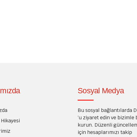
eal Çözüm Gülümseme, kendine olan güvenimizi artıran ve s
sorunlar nedeniyle gülümsememizden memnuniyetsizlik duyabili
çözümler sunmaktadır. Diş laminasyonu, son yıllarda gülümse
ımızda
Sosyal Medya
zda
Bu sosyal bağlantılarda 
‘u ziyaret edin ve bizimle
Hikayesi
kurun. Düzenli güncelle
rimiz
için hesaplarımızı takip