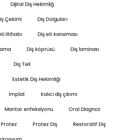
Dijital Diş Hekimliğ
iş Çekimi
Diş Dolguları
ti iltihabı
Diş eti kanaması
lama
Diş köprüsü
Diş laminası
Diş Teli
Estetik Diş Hekimliği
İmplat
Kalıcı diş çıkımı
Mantar enfeksiyonu
Oral Diagnoz
Protez
Protez Diş
Restoratif Diş
irkonyum