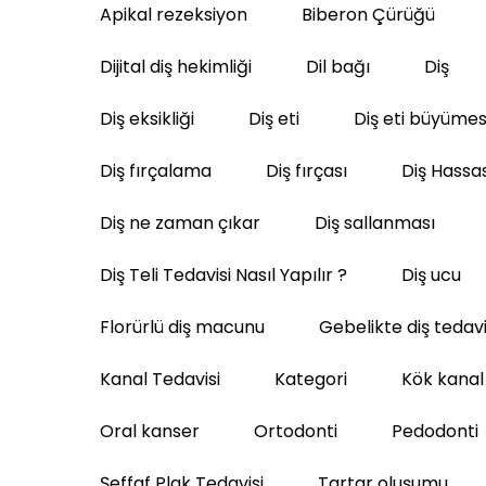
Apikal rezeksiyon
Biberon Çürüğü
Dijital diş hekimliği
Dil bağı
Diş
Diş eksikliği
Diş eti
Diş eti büyümes
Diş fırçalama
Diş fırçası
Diş Hassas
Diş ne zaman çıkar
Diş sallanması
Diş Teli Tedavisi Nasıl Yapılır ?
Diş ucu
Florürlü diş macunu
Gebelikte diş tedavi
Kanal Tedavisi
Kategori
Kök kanal
Oral kanser
Ortodonti
Pedodonti
Şeffaf Plak Tedavisi
Tartar oluşumu