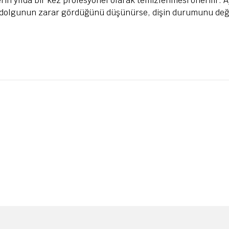
erin yılda bir kez profesyonel olarak temizlenmesi önerilir.
 dolgunun zarar gördüğünü düşünürse, dişin durumunu değe