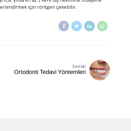
 Ayrıca, yılda en az 1 kere diş hekimine muayene
rlendirmek için röntgen çekebilir.
Sonraki
Ortodonti Tedavi Yöntemleri