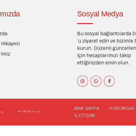
ımızda
Sosyal Medya
zda
Bu sosyal bağlantılarda 
‘u ziyaret edin ve bizimle
Hikayesi
kurun. Düzenli güncelle
rimiz
için hesaplarımızı takip
ettiğinizden emin olun.
ANA SAYFA
KURUMSAL
lçuklu
İLETİŞİM