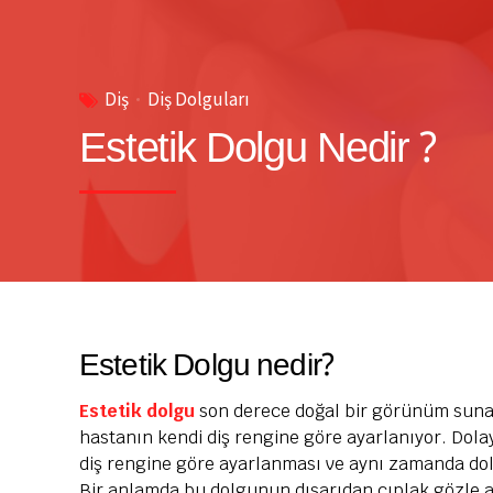
Diş
Diş Dolguları
Estetik Dolgu Nedir ?
Estetik Dolgu nedir?
Estetik dolgu
son derece doğal bir görünüm sunan
hastanın kendi diş rengine göre ayarlanıyor. Dol
diş rengine göre ayarlanması ve aynı zamanda dol
Bir anlamda bu dolgunun dışarıdan çıplak gözle a