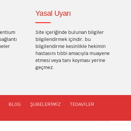
Yasal Uyarı
Dentium
Site içeriğinde bulunan bilgiler
 bağlantı
bilgilendirmek içindir, bu
meler
bilgilendirme kesinlikle hekimin
hastasını tıbbi amacıyla muayene
etmesi veya tanı koyması yerine
geçmez.
BLOG
ŞUBELERİMİZ
TEDAVİLER