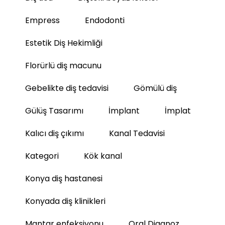
Empress
Endodonti
Estetik Diş Hekimliği
Florürlü diş macunu
Gebelikte diş tedavisi
Gömülü diş
Gülüş Tasarımı
İmplant
İmplat
Kalıcı diş çıkımı
Kanal Tedavisi
Kategori
Kök kanal
Konya diş hastanesi
Konyada diş klinikleri
Mantar enfeksiyonu
Oral Diagnoz