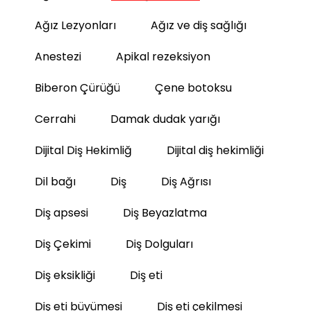
Ağız Lezyonları
Ağız ve diş sağlığı
Anestezi
Apikal rezeksiyon
Biberon Çürüğü
Çene botoksu
Cerrahi
Damak dudak yarığı
Dijital Diş Hekimliğ
Dijital diş hekimliği
Dil bağı
Diş
Diş Ağrısı
Diş apsesi
Diş Beyazlatma
Diş Çekimi
Diş Dolguları
Diş eksikliği
Diş eti
Diş eti büyümesi
Diş eti çekilmesi