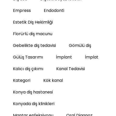
Empress
Endodonti
Estetik Diş Hekimliği
Florürlü diş macunu
Gebelikte diş tedavisi
Gömülü diş
Gülüş Tasarımı
İmplant
İmplat
Kalıcı diş çıkımı
Kanal Tedavisi
Kategori
Kök kanal
Konya diş hastanesi
Konyada diş klinikleri
Mantar enfeksiyonu
Oral Diagnoz