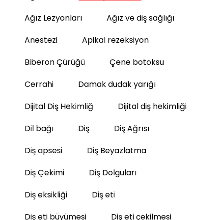
Ağız Lezyonları
Ağız ve diş sağlığı
Anestezi
Apikal rezeksiyon
Biberon Çürüğü
Çene botoksu
Cerrahi
Damak dudak yarığı
Dijital Diş Hekimliğ
Dijital diş hekimliği
Dil bağı
Diş
Diş Ağrısı
Diş apsesi
Diş Beyazlatma
Diş Çekimi
Diş Dolguları
Diş eksikliği
Diş eti
Diş eti büyümesi
Diş eti çekilmesi