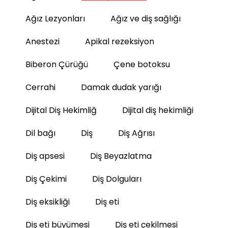
Ağız Lezyonları
Ağız ve diş sağlığı
Anestezi
Apikal rezeksiyon
Biberon Çürüğü
Çene botoksu
Cerrahi
Damak dudak yarığı
Dijital Diş Hekimliğ
Dijital diş hekimliği
Dil bağı
Diş
Diş Ağrısı
Diş apsesi
Diş Beyazlatma
Diş Çekimi
Diş Dolguları
Diş eksikliği
Diş eti
Diş eti büyümesi
Diş eti çekilmesi