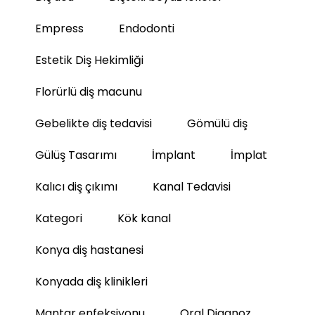
Empress
Endodonti
Estetik Diş Hekimliği
Florürlü diş macunu
Gebelikte diş tedavisi
Gömülü diş
Gülüş Tasarımı
İmplant
İmplat
Kalıcı diş çıkımı
Kanal Tedavisi
Kategori
Kök kanal
Konya diş hastanesi
Konyada diş klinikleri
Mantar enfeksiyonu
Oral Diagnoz