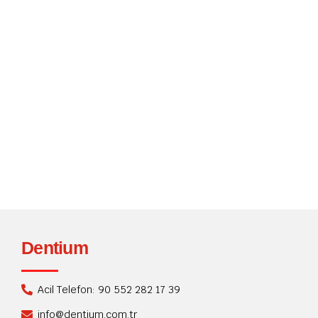
Dijital diş hekimliği nedir ? Dijital diş hekimliği, dijital
radyografi, dijital kron yapımı ve restorasyonu ve dijital
alet tasarımı kullanarak hastalar üzerinde diş prosedürleri
gerçekleştirme uygulamasıdır. Dijital cihaz teknolojisi,
geleneksel malzemelere kıyasla daha özelleştirilmiş
tasarımlara olanak tanır ve bu da onları birçok diş hekimi
için daha cazip hale getirir. Dijital diş hekimliği, dijital
radyografi, dijital...
Okumaya devam
Dentium
Acil Telefon: 90 552 282 17 39
info@dentium.com.tr